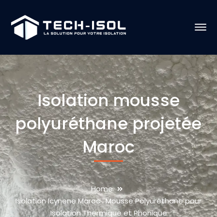
Isolation mousse
polyuréthane projetée
Maroc
Home
Isolation Icynene Maroc : Mousse Polyuréthane pour
Isolation Thermique et Phonique