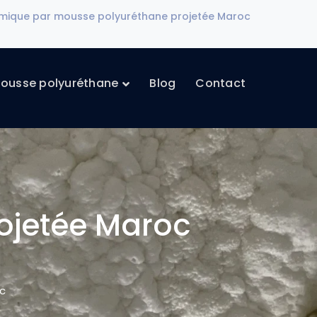
ermique par mousse polyuréthane projetée Maroc
ousse polyuréthane
Blog
Contact
rojetée Maroc
oc