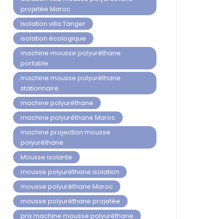
projetée Maroc
Isolation villa Tanger
isolation écologique
machine mousse polyuréthane
portable
machine mousse polyuréthane
stationnaire
machine polyuréthane
machine polyuréthane Maroc
machine projection mousse
polyuréthane
Mousse isolante
mousse polyuréthane isolation
mousse polyuréthane Maroc
mousse polyuréthane projetée
prix machine mousse polyuréthane