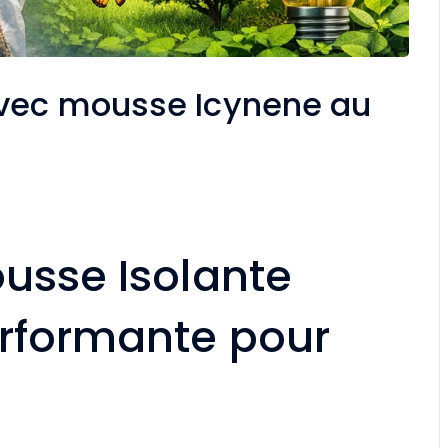
avec mousse Icynene au
usse Isolante
erformante pour