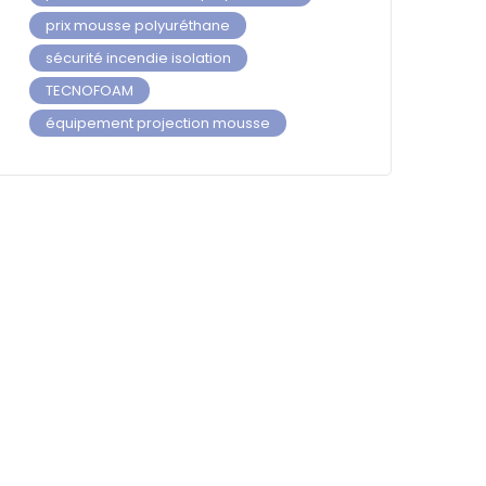
prix mousse polyuréthane
sécurité incendie isolation
TECNOFOAM
équipement projection mousse