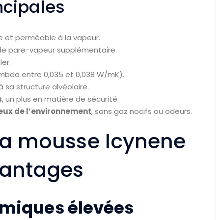
ncipales
te et perméable à la vapeur.
de pare-vapeur supplémentaire.
ler.
ambda entre 0,035 et 0,038 W/mK).
 sa structure alvéolaire.
s
, un plus en matière de sécurité.
eux de l’environnement
, sans gaz nocifs ou odeurs.
 la mousse Icynene
avantages
rmiques élevées