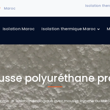
Isolation th
Maroc
Isolation Maroc
Isolation thermique Maroc
M
usse polyuréthane p
Home
Isolation écologique avec mousse Icynene au Mar