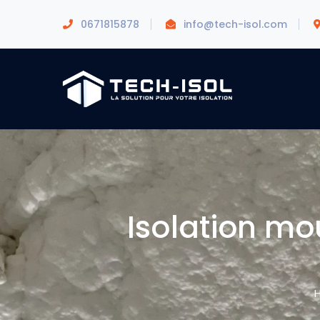
0671815878
info@tech-isol.com
Isolation mo