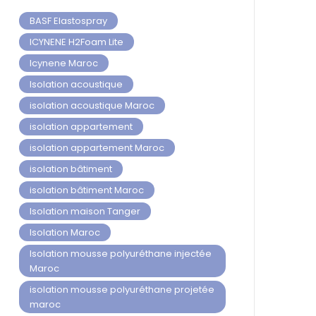
BASF Elastospray
ICYNENE H2Foam Lite
Icynene Maroc
Isolation acoustique
isolation acoustique Maroc
isolation appartement
isolation appartement Maroc
isolation bâtiment
isolation bâtiment Maroc
Isolation maison Tanger
Isolation Maroc
Isolation mousse polyuréthane injectée
Maroc
isolation mousse polyuréthane projetée
maroc