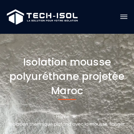
Isolation mousse
polyuréthane projetée
Maroc
Home
Isolation thermique plafond avec la mousse Tanger