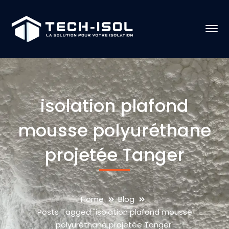
isolation plafond
mousse polyuréthane
projetée Tanger
Home
Blog
Posts Tagged "isolation plafond mousse
polyuréthane projetée Tanger"