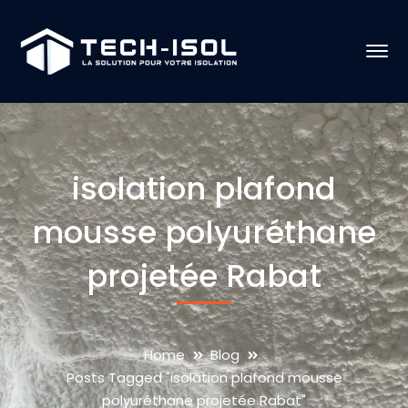
isolation plafond
mousse polyuréthane
projetée Rabat
Home
Blog
Posts Tagged "isolation plafond mousse
polyuréthane projetée Rabat"