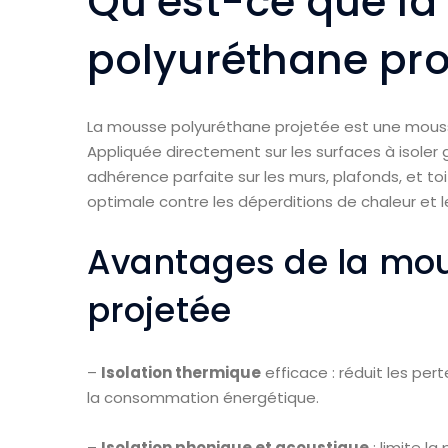
Qu’est-ce que l
polyuréthane pro
La mousse polyuréthane projetée est une mouss
Appliquée directement sur les surfaces à isoler
adhérence parfaite sur les murs, plafonds, et to
optimale contre les déperditions de chaleur et le
Avantages de la mo
projetée
–
Isolation thermique
efficace : réduit les per
la consommation énergétique.
–
Isolation phonique et acoustique
: limite l