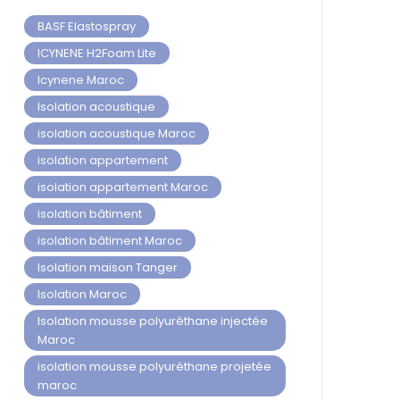
BASF Elastospray
ICYNENE H2Foam Lite
Icynene Maroc
Isolation acoustique
isolation acoustique Maroc
isolation appartement
isolation appartement Maroc
isolation bâtiment
isolation bâtiment Maroc
Isolation maison Tanger
Isolation Maroc
Isolation mousse polyuréthane injectée
Maroc
isolation mousse polyuréthane projetée
maroc