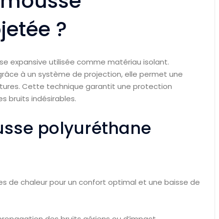
a mousse
jetée ?
e expansive utilisée comme matériau isolant.
 grâce à un système de projection, elle permet une
itures. Cette technique garantit une protection
s bruits indésirables.
usse polyuréthane
tes de chaleur pour un confort optimal et une baisse de
a propagation des bruits aériens ou d’impact.