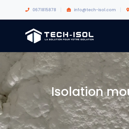
0671815878
info@tech-isol.com
Isolation mo