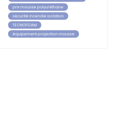
prix mousse polyuréthane
sécurité incendie isolation
TECNOFOAM
équipement projection mousse