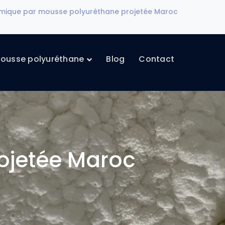
ermique par mousse polyuréthane projetée Maroc
ousse polyuréthane
Blog
Contact
rojetée Maroc