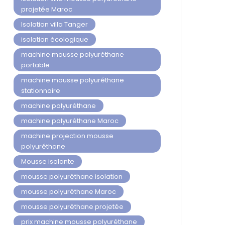
projetée Maroc
Isolation villa Tanger
isolation écologique
machine mousse polyuréthane
portable
machine mousse polyuréthane
stationnaire
machine polyuréthane
machine polyuréthane Maroc
machine projection mousse
polyuréthane
Mousse isolante
mousse polyuréthane isolation
mousse polyuréthane Maroc
mousse polyuréthane projetée
prix machine mousse polyuréthane