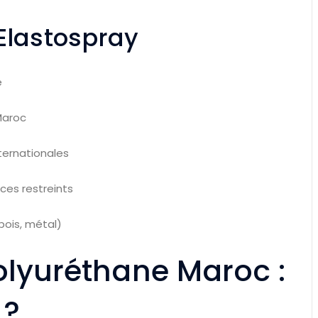
 Elastospray
e
Maroc
ternationales
es restreints
bois, métal)
olyuréthane Maroc :
 ?