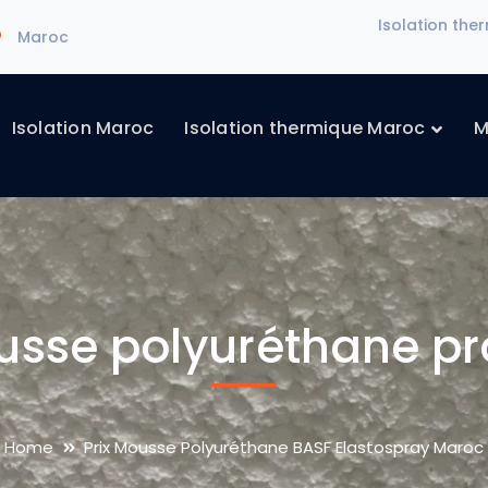
Isolation th
Maroc
Isolation Maroc
Isolation thermique Maroc
M
usse polyuréthane p
Home
Prix Mousse Polyuréthane BASF Elastospray Maroc