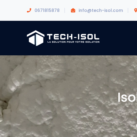
0671815878
info@tech-isol.com
Is