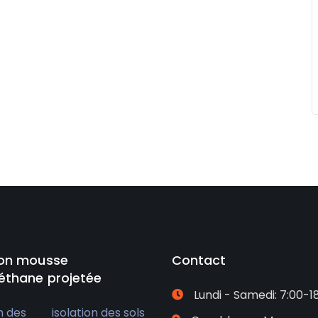
ion mousse
Contact
éthane projetée
Lundi - Samedi: 7:00-1
n des
isolation des sols