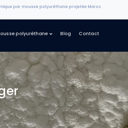
ermique par mousse polyuréthane projetée Maroc
ousse polyuréthane
Blog
Contact
ger
"