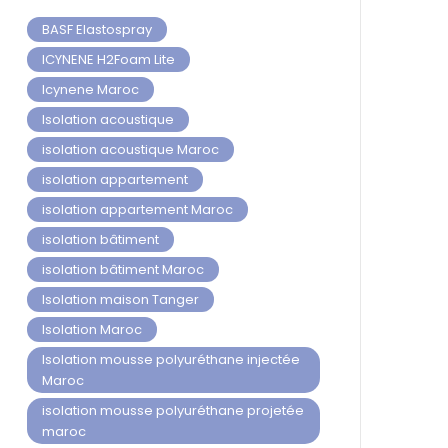
BASF Elastospray
ICYNENE H2Foam Lite
Icynene Maroc
Isolation acoustique
isolation acoustique Maroc
isolation appartement
isolation appartement Maroc
isolation bâtiment
isolation bâtiment Maroc
Isolation maison Tanger
Isolation Maroc
Isolation mousse polyuréthane injectée
Maroc
isolation mousse polyuréthane projetée
maroc