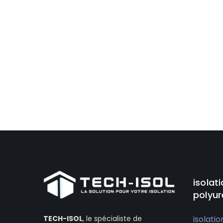
isolat
polyur
isolatio
TECH-ISOL
, le spécialiste de