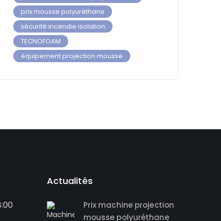
prix mousse polyuréthane
sécurité incendie isolation
TECNOFOAM
équipement projection mousse
Actualités
8:00
Prix machine projection
mousse polyuréthane