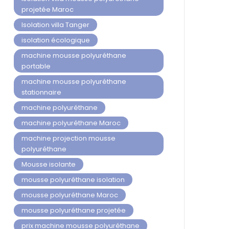
projetée Maroc
Isolation villa Tanger
isolation écologique
machine mousse polyuréthane
portable
machine mousse polyuréthane
stationnaire
machine polyuréthane
machine polyuréthane Maroc
machine projection mousse
polyuréthane
Mousse isolante
mousse polyuréthane isolation
mousse polyuréthane Maroc
mousse polyuréthane projetée
prix machine mousse polyuréthane