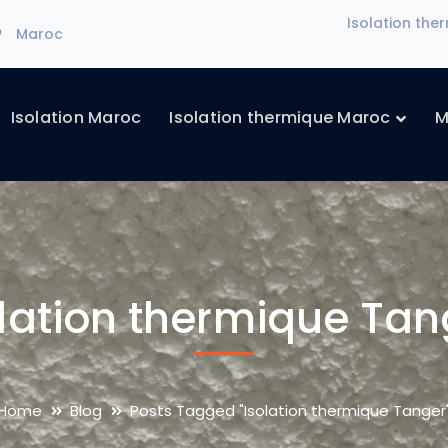
Isolation th
Maroc
Isolation Maroc
Isolation thermique Maroc
M
olation thermique Tan
Home
Blog
Posts Tagged "Isolation thermique Tanger