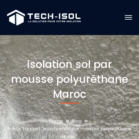
isolation sol par
mousse polyuréthane
Maroc
Home
Blog
Posts Tagged "isolation sol par mousse polyuréthane
Maroc"