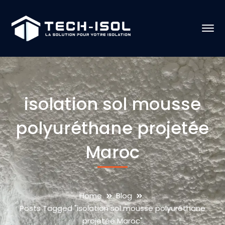
isolation sol mousse
polyuréthane projetée
Maroc
Home
Blog
Posts Tagged "isolation sol mousse polyuréthane
projetée Maroc"