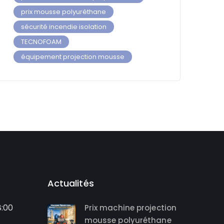
prix mousse polyuréthane
sécurité incendie isolation
TECNOFOAM
équipement projection mousse
Actualités
8:00
Prix machine projection
mousse polyuréthane