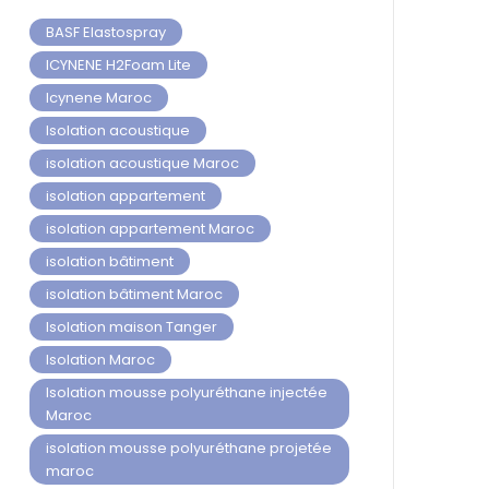
BASF Elastospray
ICYNENE H2Foam Lite
Icynene Maroc
Isolation acoustique
isolation acoustique Maroc
isolation appartement
isolation appartement Maroc
isolation bâtiment
isolation bâtiment Maroc
Isolation maison Tanger
Isolation Maroc
Isolation mousse polyuréthane injectée
Maroc
isolation mousse polyuréthane projetée
maroc