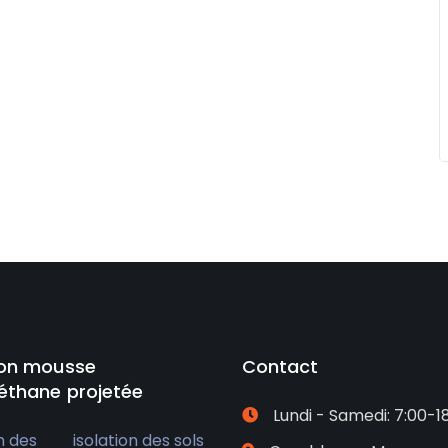
ion mousse
Contact
éthane projetée
Lundi - Samedi: 7:00-1
n des
isolation des sols