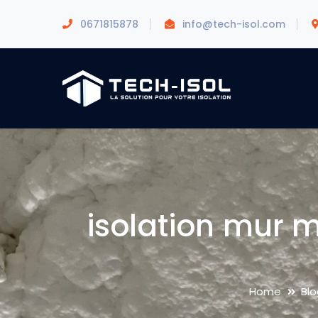
0671815878
info@tech-isol.com
isolation mur 
Home
Blo