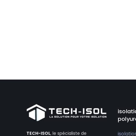
isolat
polyur
isolatio
TECH-ISOL
, le spécialiste de