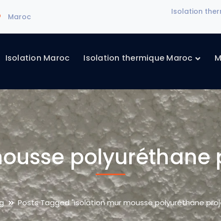
Isolation th
Maroc
Isolation Maroc
Isolation thermique Maroc
M
mousse polyuréthane 
g
Posts Tagged "isolation mur mousse polyuréthane pro