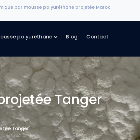
ermique par mousse polyuréthane projetée Maroc
ousse polyuréthane
Blog
Contact
projetée Tanger
jetée Tanger"