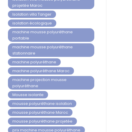
projetée Maroc
Isolation villa Tanger
isolation écologique
machine mousse polyuréthane
portable
machine mousse polyuréthane
stationnaire
machine polyuréthane
machine polyuréthane Maroc
machine projection mousse
polyuréthane
Mousse isolante
mousse polyuréthane isolation
mousse polyuréthane Maroc
mousse polyuréthane projetée
prix machine mousse polyuréthane