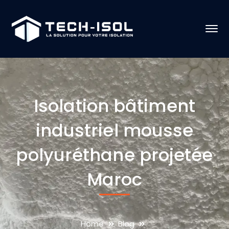
Isolation bâtiment
industriel mousse
polyuréthane projetée
Maroc
Home
Blog