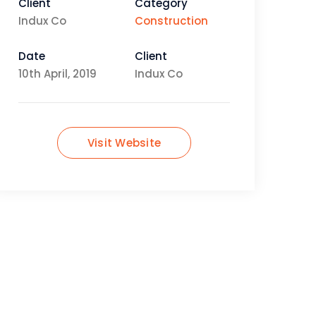
Client
Category
Indux Co
Construction
Date
Client
10th April, 2019
Indux Co
Visit Website