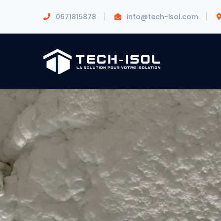
0671815878
info@tech-isol.com