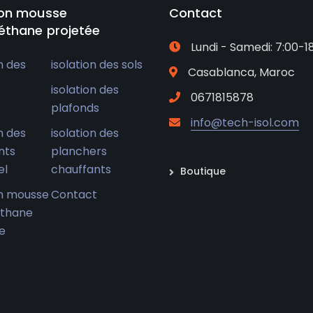
ion mousse
Contact
éthane projetée
Lundi - Samedi: 7:00-1
n des
isolation des sols
Casablanca, Maroc
isolation des
0671815878
plafonds
info@tech-isol.com
n des
isolation des
nts
planchers
el
chauffants
Boutique
on mousse
Contact
éthane
e