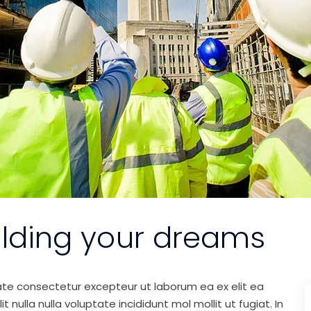
ilding your dreams
ate consectetur excepteur ut laborum ea ex elit ea
nulla nulla voluptate incididunt mol mollit ut fugiat. In