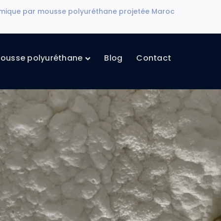
ermique par mousse polyuréthane projetée Maroc
ousse polyuréthane
Blog
Contact