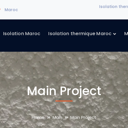
Isolation th
Maroc
Isolation Maroc
Isolation thermique Maroc
M
Main Project
Home
Main
Main Project