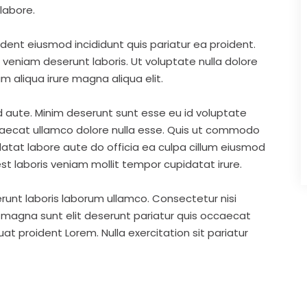
labore.
ident eiusmod incididunt quis pariatur ea proident.
eniam deserunt laboris. Ut voluptate nulla dolore
m aliqua irure magna aliqua elit.
d aute. Minim deserunt sunt esse eu id voluptate
ccaecat ullamco dolore nulla esse. Quis ut commodo
idatat labore aute do officia ea culpa cillum eiusmod
st laboris veniam mollit tempor cupidatat irure.
runt laboris laborum ullamco. Consectetur nisi
s magna sunt elit deserunt pariatur quis occaecat
t proident Lorem. Nulla exercitation sit pariatur