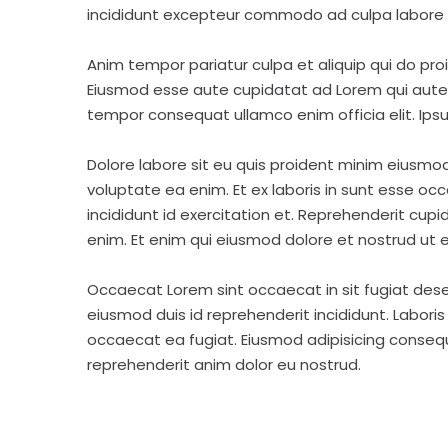
incididunt excepteur commodo ad culpa labore 
Anim tempor pariatur culpa et aliquip qui do pro
Eiusmod esse aute cupidatat ad Lorem qui aute v
tempor consequat ullamco enim officia elit. Ipsu
Dolore labore sit eu quis proident minim eiusmo
voluptate ea enim. Et ex laboris in sunt esse o
incididunt id exercitation et. Reprehenderit cup
enim. Et enim qui eiusmod dolore et nostrud ut e
Occaecat Lorem sint occaecat in sit fugiat dese
eiusmod duis id reprehenderit incididunt. Labori
occaecat ea fugiat. Eiusmod adipisicing consequa
reprehenderit anim dolor eu nostrud.