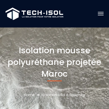
Isolation mousse
polyuréthane projetée
Maroc
Home
Isolation Villa à Bouznika