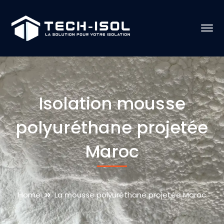
Isolation mousse
polyuréthane projetée
Maroc
Home
La mousse polyuréthane projetée Maroc