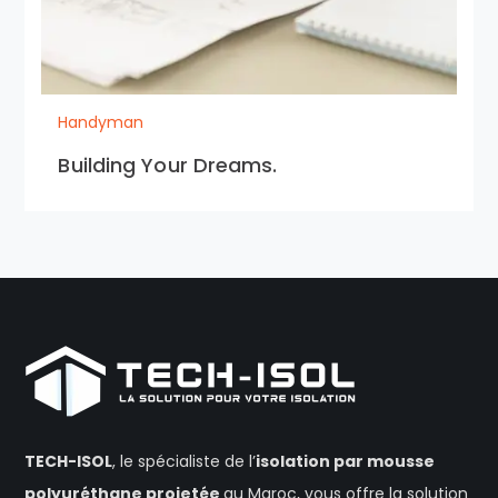
Handyman
Building Your Dreams.
TECH-ISOL
, le spécialiste de l’
isolation
par mousse
polyuréthane projetée
au Maroc, vous offre la solution