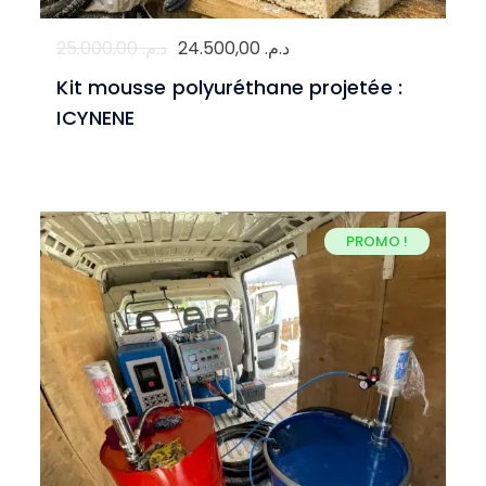
Le
Le
25.000,00
د.م.
24.500,00
د.م.
prix
prix
Kit mousse polyuréthane projetée :
initial
actuel
ICYNENE
était :
est :
د.م. 24.500,00.
د.م. 25.000,00.
PROMO !