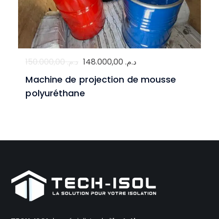
Le
Le
150.000,00
د.م.
148.000,00
د.م.
prix
prix
Machine de projection de mousse
initial
actuel
polyuréthane
était :
est :
د.م. 148.000,00.
د.م. 150.000,00.